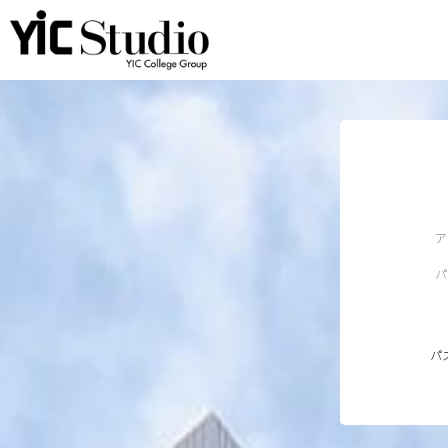
ア
パ
パ